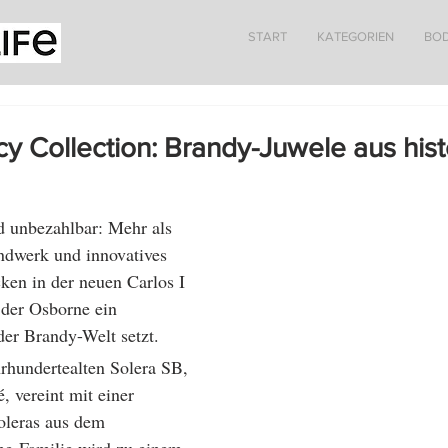
START
KATEGORIEN
BO
cy Collection: Brandy-Juwele aus his
d unbezahlbar: Mehr als 
dwerk und innovatives 
cken in der neuen Carlos I 
 der Osborne ein 
er Brandy-Welt setzt. 
rhundertealten Solera SB, 
, vereint mit einer 
oleras aus dem 