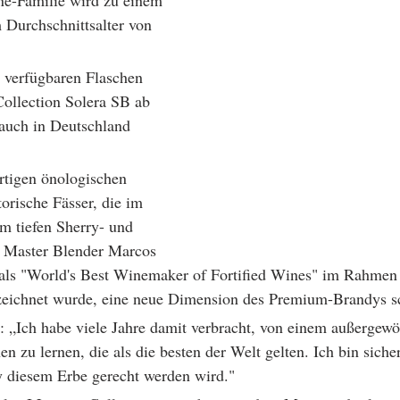
ne-Familie wird zu einem 
 Durchschnittsalter von 
 verfügbaren Flaschen 
ollection Solera SB ab 
auch in Deutschland 
rtigen önologischen 
orische Fässer, die im 
 tiefen Sherry- und 
 Master Blender Marcos 
h als "World's Best Winemaker of Fortified Wines" im Rahmen
eichnet wurde, eine neue Dimension des Premium-Brandys sc
u: „Ich habe viele Jahre damit verbracht, von einem außergew
 zu lernen, die als die besten der Welt gelten. Ich bin sicher
y diesem Erbe gerecht werden wird." 