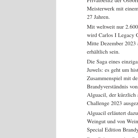
Privatbesitz der Osbor
Meisterwerk mit einem
27 Jahren.
Mit weltweit nur 2.600
wird Carlos I Legacy C
Mitte Dezember 2023 
erhältlich sein. 
Die Saga eines einziga
Juwels: es geht um hist
Zusammenspiel mit dem
Brandyverständnis von
Alguacil, der kürzlic
Challenge 2023 ausgez
Alguacil erläutert daz
Weingut und von Weinen
Special Edition Brand