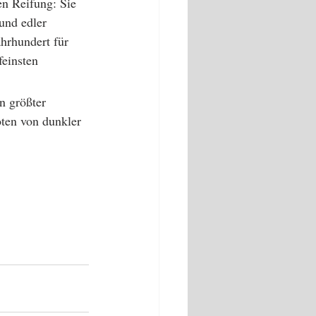
n Reifung: Sie 
und edler 
hrhundert für 
feinsten 
n größter 
ten von dunkler 