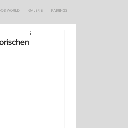
DOS WORLD
GALERIE
PAIRINGS
torischen