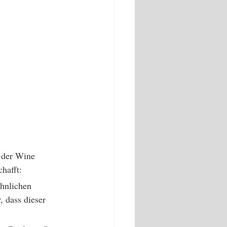
 der Wine 
hafft: 
öhnlichen 
, dass dieser 