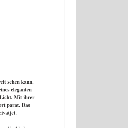
it sehen kann. 
eines eleganten 
Licht. Mit ihrer 
rt parat. Das 
ivatjet. 
auchkribbeln, 