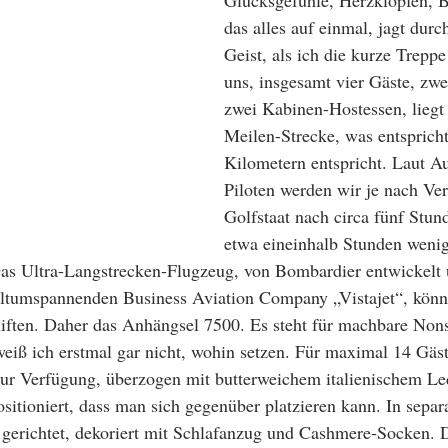
das alles auf einmal, jagt dur
Geist, als ich die kurze Trepp
uns, insgesamt vier Gäste, zwe
zwei Kabinen-Hostessen, liegt
Meilen-Strecke, was entsprich
Kilometern entspricht. Laut A
Piloten werden wir je nach Ve
Golfstaat nach circa fünf Stun
etwa eineinhalb Stunden wenig
as Ultra-Langstrecken-Flugzeug, von Bombardier entwickelt u
eltumspannenden Business Aviation Company „Vistajet“, könnt
liften. Daher das Anhängsel 7500. Es steht für machbare Non
eiß ich erstmal gar nicht, wohin setzen. Für maximal 14 Gäst
ur Verfügung, überzogen mit butterweichem italienischem Led
sitioniert, dass man sich gegenüber platzieren kann. In separa
t gerichtet, dekoriert mit Schlafanzug und Cashmere-Socken.