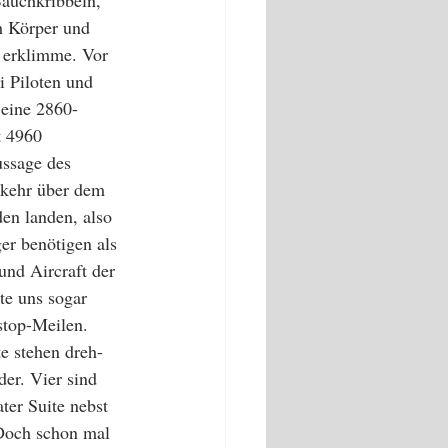
ch Körper und 
e erklimme. Vor 
i Piloten und 
 eine 2860-
t 4960 
ussage des 
rkehr über dem 
den landen, also 
er benötigen als 
nd Aircraft der 
e uns sogar 
stop-Meilen.  
e stehen dreh- 
er. Vier sind 
ter Suite nebst 
 Doch schon mal 