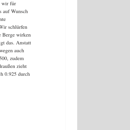
wir für 
es auf Wunsch 
nte 
Wir schlürfen 
e Berge wirken 
gt das. Anstatt 
swegen auch 
7500, zudem 
draußen zieht 
ch 0.925 durch 