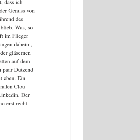
, dass ich 
 der Genuss von 
ährend des 
blieb. Was, so 
ft im Flieger 
ängen daheim, 
der gläsernen 
etten auf dem 
n paar Dutzend 
t eben. Ein 
inalen Clou 
Linkedin. Der 
o erst recht. 