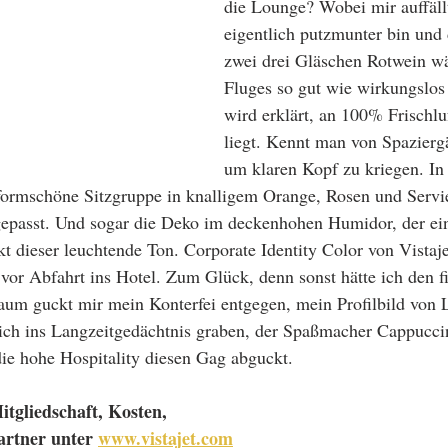
die Lounge? Wobei mir auffällt
eigentlich putzmunter bin und
zwei drei Gläschen Rotwein w
Fluges so gut wie wirkungslos 
wird erklärt, an 100% Frischlu
liegt. Kennt man von Spazierg
um klaren Kopf zu kriegen. In 
formschöne Sitzgruppe in knalligem Orange, Rosen und Servi
ngepasst. Und sogar die Deko im deckenhohen Humidor, der ei
t dieser leuchtende Ton. Corporate Identity Color von Vistaje
or Abfahrt ins Hotel. Zum Glück, denn sonst hätte ich den f
aum guckt mir mein Konterfei entgegen, mein Profilbild von 
sich ins Langzeitgedächtnis graben, der Spaßmacher Cappuccin
ie hohe Hospitality diesen Gag abguckt.  
itgliedschaft, Kosten, 
artner unter 
www.vistajet.com