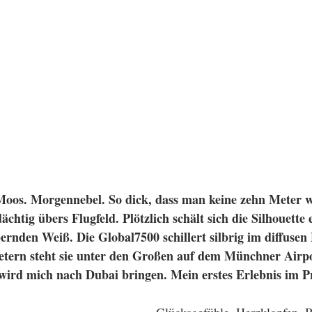
os. Morgennebel. So dick, dass man keine zehn Meter we
chtig übers Flugfeld. Plötzlich schält sich die Silhouette 
rnden Weiß. Die Global7500 schillert silbrig im diffusen 
tern steht sie unter den Großen auf dem Münchner Airpo
wird mich nach Dubai bringen. Mein erstes Erlebnis im Pr
Glücksgefühle, Herzklopfen, B