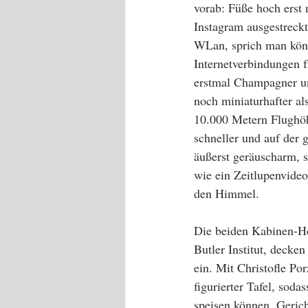
vorab: Füße hoch erst
Instagram ausgestreck
WLan, sprich man könnt
Internetverbindungen 
erstmal Champagner un
noch miniaturhafter al
10.000 Metern Flughöh
schneller und auf der
äußerst geräuscharm, s
wie ein Zeitlupenvide
den Himmel. 
Die beiden Kabinen-Ho
Butler Institut, deck
ein. Mit Christofle Por
figurierter Tafel, sod
speisen können. Geric