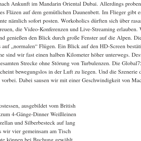
 nach Ankunft im Mandarin Oriental Dubai. Allerdings proben 
tes Fläzen auf dem gemütlichen Daunenbett. Im Flieger gibt 
e nämlich sofort posten. Workoholics dürften sich über rasa
freuen, die Video-Konferenzen und Live-Streaming erlauben. 
d genießen den Blick durch große Fenster auf die Alpen. Di
s auf „normalen“ Flügen. Ein Blick auf den HD-Screen bestäti
e sind wir fast einen halben Kilometer höher unterwegs. De
 gesamten Strecke ohne Störung von Turbulenzen. Die Global
cheint bewegungslos in der Luft zu liegen. Und die Szenerie 
o vorbei. Dabei sausen wir mit einer Geschwindigkeit von Ma
stessen, ausgebildet vom British 
en zum 4-Gänge-Dinner Weißleinen 
zellan und Silberbesteck auf lang 
ass wir vier gemeinsam am Tisch 
hte können bei Buchung gewählt 