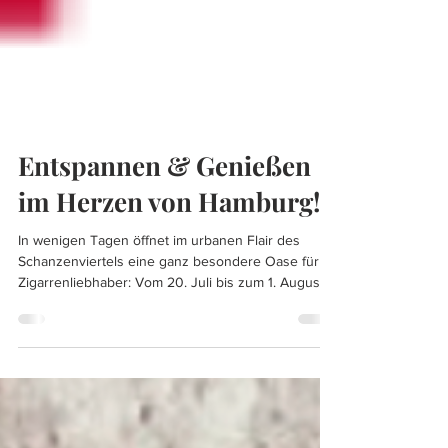
Entspannen & Genießen
im Herzen von Hamburg!
In wenigen Tagen öffnet im urbanen Flair des
Schanzenviertels eine ganz besondere Oase für
Zigarrenliebhaber: Vom 20. Juli bis zum 1. August
2026 entsteht dort die exklusive BUENA VISTA
Pop-up Zigarren-Lounge. Freut euch auf BUENA
VISTA Araperique mit ihrer besonderen
Whiskyfass-Reifung, BUENA VISTA Dark Fired
Kentucky mit markant rauchigem Charakter sowie
BUENA VISTA Incognito – erdig, würzig und