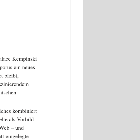
Palace Kempinski 
porus ein neues 
 bleibt, 
aszinierendem 
nischen 
iches kombiniert 
lte als Vorbild 
e Web – und 
t eingelegte 