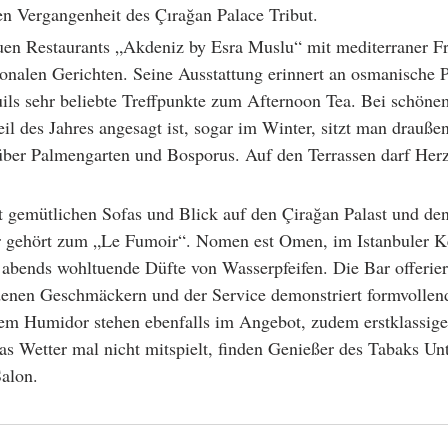
n Vergangenheit des Çırağan Palace Tribut. 
uen Restaurants „Akdeniz by Esra Muslu“ mit mediterraner Fr
onalen Gerichten. Seine Ausstattung erinnert an osmanische P
euils sehr beliebte Treffpunkte zum Afternoon Tea. Bei schöne
eil des Jahres angesagt ist, sogar im Winter, sitzt man drauße
ber Palmengarten und Bosporus. Auf den Terrassen darf Herz
it gemütlichen Sofas und Blick auf den Çirağan Palast und de
 gehört zum „Le Fumoir“. Nomen est Omen, im Istanbuler Ke
 abends wohltuende Düfte von Wasserpfeifen. Die Bar offerie
enen Geschmäckern und der Service demonstriert formvollend
dem Humidor stehen ebenfalls im Angebot, zudem erstklassige
s Wetter mal nicht mitspielt, finden Genießer des Tabaks Un
alon.         