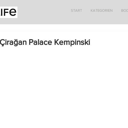
START
KATEGORIEN
BO
 Çirağan Palace Kempinski