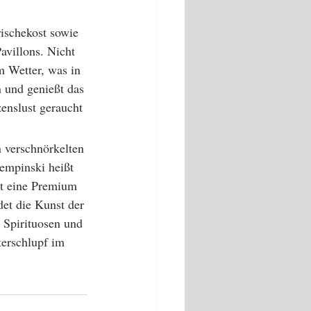
ischekost sowie 
avillons. Nicht 
m Wetter, was in 
n und genießt das 
enslust geraucht 
n verschnörkelten 
mpinski heißt 
rt eine Premium 
et die Kunst der 
 Spirituosen und 
terschlupf im 