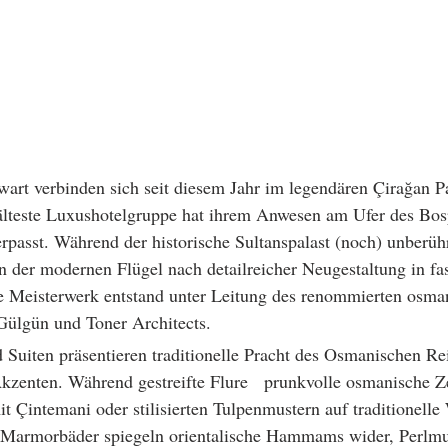
art verbinden sich seit diesem Jahr im legendären Çirağan 
 älteste Luxushotelgruppe hat ihrem Anwesen am Ufer des Bos
passt. Während der historische Sultanspalast (noch) unberührt
en der modernen Flügel nach detailreicher Neugestaltung in f
e Meisterwerk entstand unter Leitung des renommierten osma
Gülgün und Toner Architects.
Suiten präsentieren traditionelle Pracht des Osmanischen Re
kzenten. Während gestreifte Flure   prunkvolle osmanische Ze
it Çintemani oder stilisierten Tulpenmustern auf traditionell
Marmorbäder spiegeln orientalische Hammams wider, Perlmut